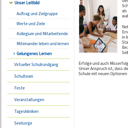
Gel
Unser Leitbild
Sch
als
Auftrag und Zielgruppe
wa
Werte und Ziele
Neb
Err
Kollegium und Mitarbeitende
in 
Sta
Miteinander leben und lernen
Bez
Sel
Gelungenes Lernen
Erfolge und auch Misserfo
Virtueller Schulrundgang
Unser Anspruch ist, dass d
Schule mit neuen Optionen 
Schulteam
Feste
Veranstaltungen
Tageskliniken
Seelsorge